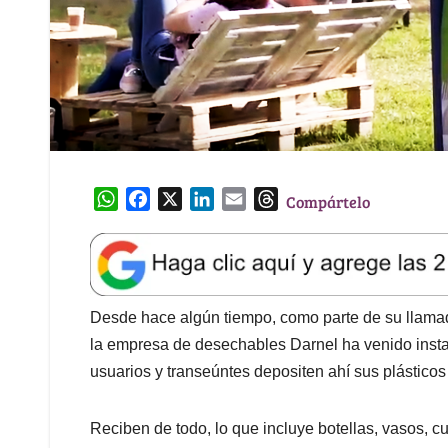
W
F
X
L
E
T
Compártelo
h
a
i
m
h
a
c
n
a
r
t
e
k
i
e
s
b
e
l
a
A
o
d
d
Desde hace algún tiempo, como parte de su llamada
p
o
I
s
la empresa de desechables Darnel ha venido inst
p
k
n
usuarios y transeúntes depositen ahí sus plásticos
Reciben de todo, lo que incluye botellas, vasos, cub