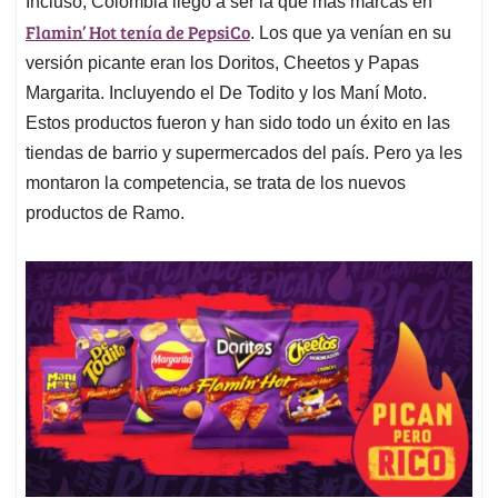
p
o
I
s
Incluso, Colombia llegó a ser la que más marcas en
p
k
n
Flamin’ Hot tenía de PepsiCo
. Los que ya venían en su
versión picante eran los Doritos, Cheetos y Papas
Margarita. Incluyendo el De Todito y los Maní Moto.
Estos productos fueron y han sido todo un éxito en las
tiendas de barrio y supermercados del país. Pero ya les
montaron la competencia, se trata de los nuevos
productos de Ramo.