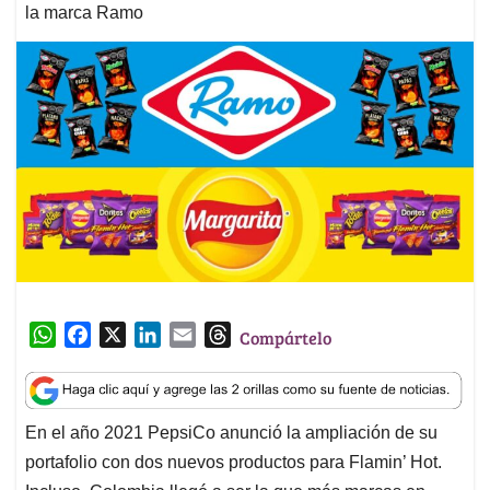
la marca Ramo
W
F
X
L
E
T
Compártelo
h
a
i
m
h
a
c
n
a
r
t
e
k
i
e
En el año 2021 PepsiCo anunció la ampliación de su
s
b
e
l
a
portafolio con dos nuevos productos para Flamin’ Hot.
A
o
d
d