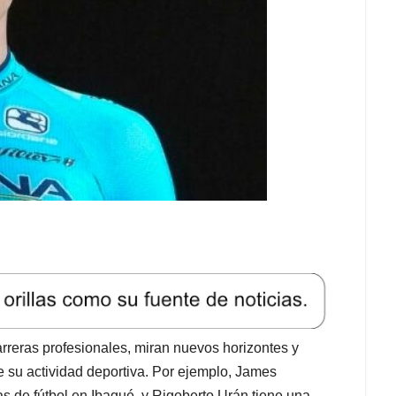
rreras profesionales, miran nuevos horizontes y
e su actividad deportiva. Por ejemplo, James
s de fútbol en Ibagué, y Rigoberto Urán tiene una