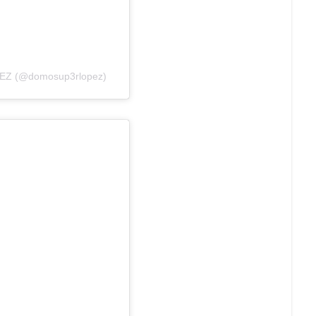
PEZ (@domosup3rlopez)