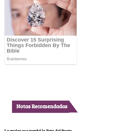
Notas Recomendadas
La mujer que tumbó la lista del Pacto,