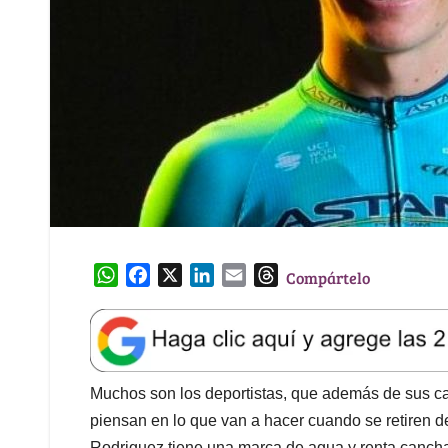
W
F
X
L
E
T
Compártelo
h
a
i
m
h
a
c
n
a
r
t
e
k
i
e
s
b
e
l
a
A
o
d
d
Muchos son los deportistas, que además de sus ca
p
o
I
s
piensan en lo que van a hacer cuando se retiren d
p
k
n
Rodriguez tiene una marca de agua y renta cancha