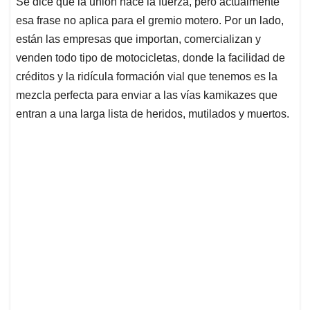
Se dice que la unión hace la fuerza, pero actualmente
s
b
e
l
a
esa frase no aplica para el gremio motero. Por un lado,
A
o
d
d
p
o
I
s
están las empresas que importan, comercializan y
p
k
n
venden todo tipo de motocicletas, donde la facilidad de
créditos y la ridícula formación vial que tenemos es la
mezcla perfecta para enviar a las vías kamikazes que
entran a una larga lista de heridos, mutilados y muertos.