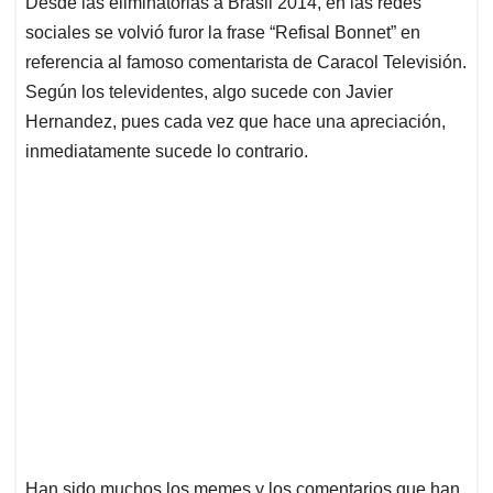
Desde las eliminatorias a Brasil 2014, en las redes
s
b
e
l
a
sociales se volvió furor la frase “Refisal Bonnet” en
A
o
d
d
p
o
I
s
referencia al famoso comentarista de Caracol Televisión.
p
k
n
Según los televidentes, algo sucede con Javier
Hernandez, pues cada vez que hace una apreciación,
inmediatamente sucede lo contrario.
Han sido muchos los memes y los comentarios que han