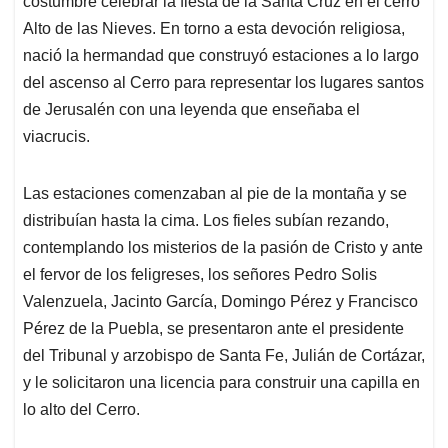
costumbre celebrar la fiesta de la Santa Cruz en el cerro
A
o
d
d
p
o
I
s
Alto de las Nieves. En torno a esta devoción religiosa,
p
k
n
nació la hermandad que construyó estaciones a lo largo
del ascenso al Cerro para representar los lugares santos
de Jerusalén con una leyenda que enseñaba el
viacrucis.
Las estaciones comenzaban al pie de la montaña y se
distribuían hasta la cima. Los fieles subían rezando,
contemplando los misterios de la pasión de Cristo y ante
el fervor de los feligreses, los señores Pedro Solis
Valenzuela, Jacinto García, Domingo Pérez y Francisco
Pérez de la Puebla, se presentaron ante el presidente
del Tribunal y arzobispo de Santa Fe, Julián de Cortázar,
y le solicitaron una licencia para construir una capilla en
lo alto del Cerro.