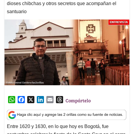
dioses chibchas y otros secretos que acompañan el
santuario
W
F
X
L
E
T
Compártelo
h
a
i
m
h
a
c
n
a
r
t
e
k
i
e
Entre 1620 y 1630, en lo que hoy es Bogotá, fue
s
b
e
l
a