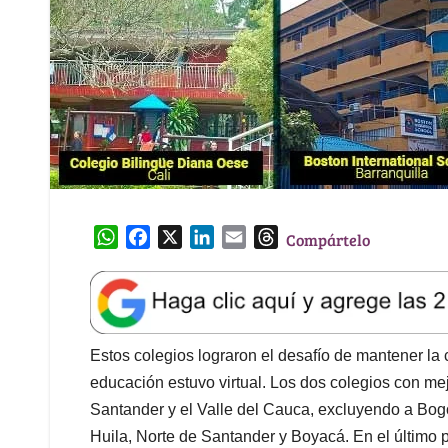
W
F
X
L
E
T
Compártelo
h
a
i
m
h
a
c
n
a
r
t
e
k
i
e
s
b
e
l
a
A
o
d
d
Estos colegios lograron el desafío de mantener la
p
o
I
s
educación estuvo virtual. Los dos colegios con me
p
k
n
Santander y el Valle del Cauca, excluyendo a Bogo
Huila, Norte de Santander y Boyacá. En el último p