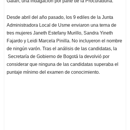
p
o
I
s
Galán, una indagación por parte de la Procuraduría.
p
k
n
Desde abril del año pasado, los 9 ediles de la Junta
Administradora Local de Usme enviaron una terna de
tres mujeres Janeth Estefany Murillo, Sandra Yineth
Fajardo y Leidi Marcela Pinilla. No incluyeron el nombre
de ningún varón. Tras el análisis de las candidatas, la
Secretaría de Gobierno de Bogotá la devolvió por
considerar que ninguna de las candidatas superaba el
puntaje mínimo del examen de conocimiento.