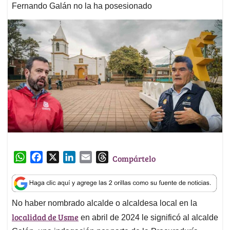
Fernando Galán no la ha posesionado
W
F
X
L
E
T
Compártelo
h
a
i
m
h
a
c
n
a
r
t
e
k
i
e
No haber nombrado alcalde o alcaldesa local en la
s
b
e
l
a
localidad de Usme
A
o
d
d
en abril de 2024 le significó al alcalde