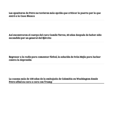
Los opositores de Petro no tuvieron más opción que criticar la puerta por la que
entró a la Casa Blanca
Así encontraron el cuerpo del cura Camilo Torres, 60 años después de haber sido
escondido por un general del Ejército
Regresar a la radio para comentar fútbol, la solución de Iván Mejía para luchar
contra la depresión
La casona más de 100 años de la embajada de Colombia en Washington donde
Petro afinó su cara a cara con Trump