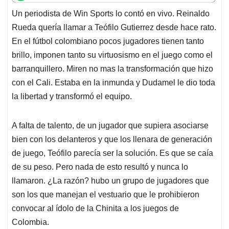
t
e
k
i
e
Un periodista de Win Sports lo contó en vivo. Reinaldo
s
b
e
l
a
Rueda quería llamar a Teófilo Gutierrez desde hace rato.
A
o
d
d
p
o
I
s
En el fútbol colombiano pocos jugadores tienen tanto
p
k
n
brillo, imponen tanto su virtuosismo en el juego como el
barranquillero. Miren no mas la transformación que hizo
con el Cali. Estaba en la inmunda y Dudamel le dio toda
la libertad y transformó el equipo.
A falta de talento, de un jugador que supiera asociarse
bien con los delanteros y que los llenara de generación
de juego, Teófilo parecía ser la solución. Es que se caía
de su peso. Pero nada de esto resultó y nunca lo
llamaron. ¿La razón? hubo un grupo de jugadores que
son los que manejan el vestuario que le prohibieron
convocar al ídolo de la Chinita a los juegos de
Colombia.