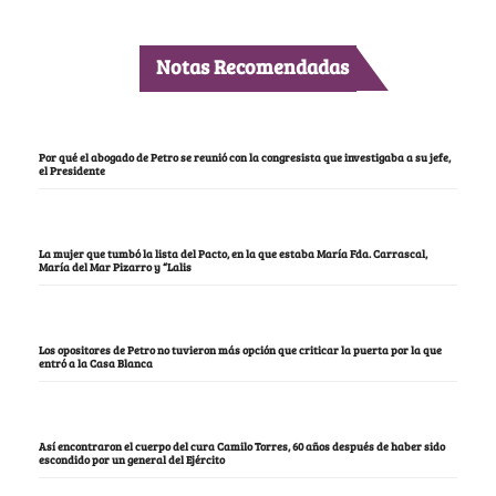
Notas Recomendadas
Por qué el abogado de Petro se reunió con la congresista que investigaba a su jefe,
el Presidente
La mujer que tumbó la lista del Pacto, en la que estaba María Fda. Carrascal,
María del Mar Pizarro y “Lalis
Los opositores de Petro no tuvieron más opción que criticar la puerta por la que
entró a la Casa Blanca
Así encontraron el cuerpo del cura Camilo Torres, 60 años después de haber sido
escondido por un general del Ejército