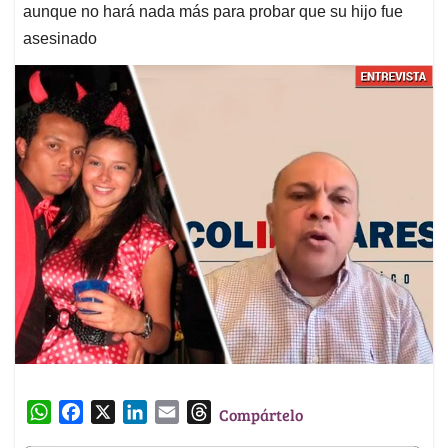
aunque no hará nada más para probar que su hijo fue
asesinado
W
F
X
L
E
T
Compártelo
h
a
i
m
h