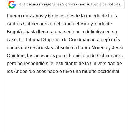
a
c
n
a
r
t
e
k
i
e
Fueron diez años y 6 meses desde la muerte de Luis
s
b
e
l
a
Andrés Colmenares en el caño del Virrey, norte de
A
o
d
d
p
o
I
s
Bogotá , hasta llegar a una sentencia definitiva en su
p
k
n
caso. El Tribunal Superior de Cundinamarca dejó más
dudas que respuestas: absolvió a Laura Moreno y Jessi
Quintero, las acusadas por el homicidio de Colmenares,
pero no respondió si el estudiante de la Universidad de
los Andes fue asesinado o tuvo una muerte accidental.