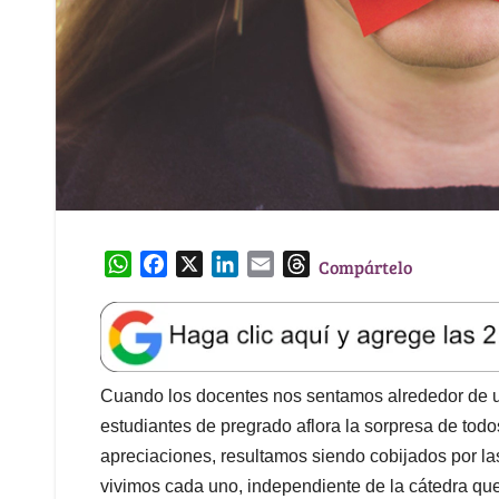
W
F
X
L
E
T
Compártelo
h
a
i
m
h
a
c
n
a
r
t
e
k
i
e
s
b
e
l
a
A
o
d
d
Cuando los docentes nos sentamos alrededor de u
p
o
I
s
estudiantes de pregrado aflora la sorpresa de tod
p
k
n
apreciaciones, resultamos siendo cobijados por l
vivimos cada uno, independiente de la cátedra que 