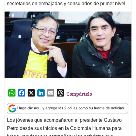
secretarios en embajadas y consulados de primer nivel
W
F
X
L
E
T
Compártelo
h
a
i
m
h
a
c
n
a
r
t
e
k
i
e
Los jóvenes que acompañaron al presidente Gustavo
s
b
e
l
a
Petro desde sus inicios en la Colombia Humana para
A
o
d
d