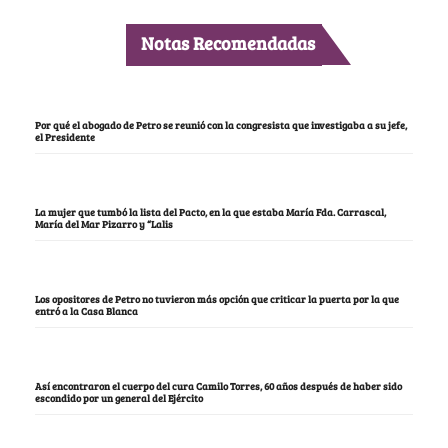
Notas Recomendadas
Por qué el abogado de Petro se reunió con la congresista que investigaba a su jefe,
el Presidente
La mujer que tumbó la lista del Pacto, en la que estaba María Fda. Carrascal,
María del Mar Pizarro y “Lalis
Los opositores de Petro no tuvieron más opción que criticar la puerta por la que
entró a la Casa Blanca
Así encontraron el cuerpo del cura Camilo Torres, 60 años después de haber sido
escondido por un general del Ejército