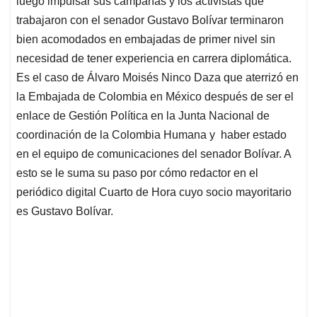
p
o
I
s
luego impulsar sus campañas y los activistas que
p
k
n
trabajaron con el senador Gustavo Bolívar terminaron
bien acomodados en embajadas de primer nivel sin
necesidad de tener experiencia en carrera diplomática.
Es el caso de Álvaro Moisés Ninco Daza que aterrizó en
la Embajada de Colombia en México después de ser el
enlace de Gestión Política en la Junta Nacional de
coordinación de la Colombia Humana y haber estado
en el equipo de comunicaciones
del senador Bolívar. A
esto se le suma su paso por cómo redactor en el
periódico digital Cuarto de Hora cuyo socio mayoritario
es Gustavo Bolívar.