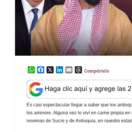
W
F
X
L
E
T
Compártelo
h
a
i
m
h
a
c
n
a
r
t
e
k
i
e
s
b
e
l
a
A
o
d
d
Es casi espectacular llegar a saber que los antio
p
o
I
s
los aminore. Alguna vez lo viví en carne propia en
p
k
n
novenas de Sucre y de Antioquia, en nuestro estad