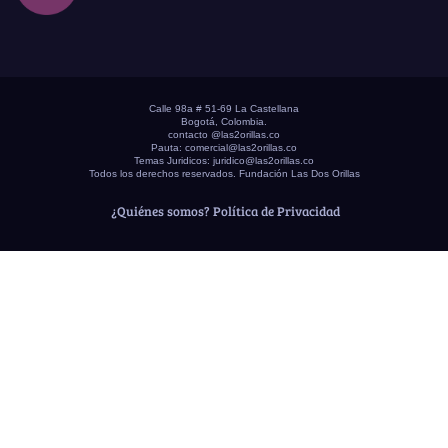
Calle 98a # 51-69 La Castellana
Bogotá, Colombia.
contacto @las2orillas.co
Pauta:
comercial@las2orillas.co
Temas Juridicos:
juridico@las2orillas.co
Todos los derechos reservados. Fundación Las Dos Orillas
¿Quiénes somos?
Política de Privacidad