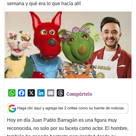
semana y qué era lo que hacía allí
W
F
X
L
E
T
Compártelo
h
a
i
m
h
a
c
n
a
r
t
e
k
i
e
Hoy en día Juan Pablo Barragán es una figura muy
s
b
e
l
a
reconocida, no solo por su faceta como actor. El hombre,
A
o
d
d