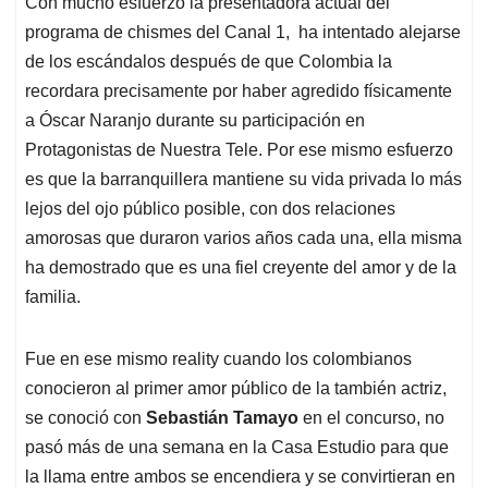
Con mucho esfuerzo la presentadora actual del
s
b
e
l
a
programa de chismes del Canal 1, ha intentado alejarse
A
o
d
d
p
o
I
s
de los escándalos después de que Colombia la
p
k
n
recordara precisamente por haber agredido físicamente
a Óscar Naranjo durante su participación en
Protagonistas de Nuestra Tele. Por ese mismo esfuerzo
es que la barranquillera mantiene su vida privada lo más
lejos del ojo público posible, con dos relaciones
amorosas que duraron varios años cada una, ella misma
ha demostrado que es una fiel creyente del amor y de la
familia.
Fue en ese mismo reality cuando los colombianos
conocieron al primer amor público de la también actriz,
se conoció con
Sebastián Tamayo
en el concurso, no
pasó más de una semana en la Casa Estudio para que
la llama entre ambos se encendiera y se convirtieran en