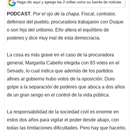
a
c
n
a
r
t
e
k
i
e
PODCAST
.
Por el ojo de la chapa.
Fiscal, contralor,
s
b
e
l
a
defensor del pueblo, procuradora trabajaron con Duque
A
o
d
d
p
o
I
s
o son hijs del uribsmo. Ello altera el equilibrio de
p
k
n
poderes y dice muy mal de esta democracia.
La cosa es más grave en el caso de la procuradora
general, Margarita Cabello elegida con 83 votos en el
Senado, lo cual indica que además de los partidos
afines al gobierno hubo votos de la oposición. Duro
golpe a la separación de poderes que aboca a dos años
de un gran sesgo en el control de la vida pública.
La responsabilidad de la sociedad civil es enorme en
estos dos años para vigilar el poder desde abajo, con
todas las limitaciones dificultades. Pero hay que hacerlo,