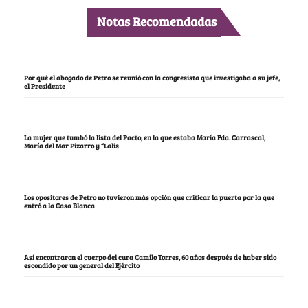
Notas Recomendadas
Por qué el abogado de Petro se reunió con la congresista que investigaba a su jefe,
el Presidente
La mujer que tumbó la lista del Pacto, en la que estaba María Fda. Carrascal,
María del Mar Pizarro y “Lalis
Los opositores de Petro no tuvieron más opción que criticar la puerta por la que
entró a la Casa Blanca
Así encontraron el cuerpo del cura Camilo Torres, 60 años después de haber sido
escondido por un general del Ejército