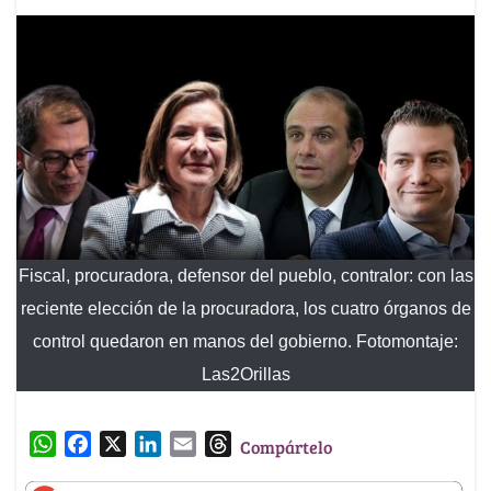
Fiscal, procuradora, defensor del pueblo, contralor: con las
reciente elección de la procuradora, los cuatro órganos de
control quedaron en manos del gobierno. Fotomontaje:
Las2Orillas
W
F
X
L
E
T
Compártelo
h
a
i
m
h