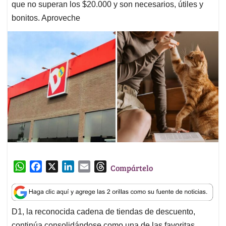
que no superan los $20.000 y son necesarios, útiles y
bonitos. Aproveche
W
F
X
L
E
T
Compártelo
h
a
i
m
h
a
c
n
a
r
t
e
k
i
e
D1, la reconocida cadena de tiendas de descuento,
s
b
e
l
a
continúa consolidándose como una de las favoritas