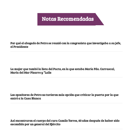
Notas Recomendadas
Por qué el abogado de Petro se reunió con la congresista que investigaba a su jefe,
el Presidente
La mujer que tumbó la lista del Pacto, en la que estaba María Fda. Carrascal,
María del Mar Pizarro y “Lalis
Los opositores de Petro no tuvieron más opción que criticar la puerta por la que
entró a la Casa Blanca
Así encontraron el cuerpo del cura Camilo Torres, 60 años después de haber sido
escondido por un general del Ejército