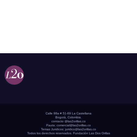
Calle 98a # 51-69 La Castellana
Bogotá, Colombia.
contacto @las2orillas.co
Pauta:
comercial@las2orillas.co
Temas Juridicos:
juridico@las2orillas.co
Todos los derechos reservados. Fundación Las Dos Orillas