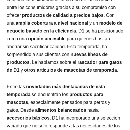
A
o
d
d
p
o
I
s
entre los consumidores gracias a su compromiso con
p
k
n
ofrecer
productos de calidad a precios bajos
. Con
una
amplia cobertura a nivel nacional
y un
modelo de
negocio basado en la eficiencia
, D1 se ha posicionado
como una
opción accesible
para quienes buscan
ahorrar sin sacrificar calidad. Esta temporada, ha
sorprendido a sus clientes con
nuevas líneas de
productos
. Le hablamos sobre el
rascador para gatos
de D1
y
otros artículos de mascotas de temporada
.
Entre las
novedades más destacadas de esta
temporada
se encuentran los
productos para
mascotas
, especialmente pensados para perros y
gatos. Desde
alimentos balanceados
hasta
accesorios básicos
, D1 ha incorporado una selección
variada que no solo responde a las necesidades de los