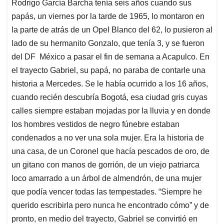
Rodrigo García Barcha tenía seis años cuando sus
s
b
e
l
a
papás, un viernes por la tarde de 1965, lo montaron en
A
o
d
d
p
o
I
s
la parte de atrás de un Opel Blanco del 62, lo pusieron al
p
k
n
lado de su hermanito Gonzalo, que tenía 3, y se fueron
del DF México a pasar el fin de semana a Acapulco. En
el trayecto Gabriel, su papá, no paraba de contarle una
historia a Mercedes. Se le había ocurrido a los 16 años,
cuando recién descubría Bogotá, esa ciudad gris cuyas
calles siempre estaban mojadas por la lluvia y en donde
los hombres vestidos de negro fúnebre estaban
condenados a no ver una sola mujer. Era la historia de
una casa, de un Coronel que hacía pescados de oro, de
un gitano con manos de gorrión, de un viejo patriarca
loco amarrado a un árbol de almendrón, de una mujer
que podía vencer todas las tempestades. “Siempre he
querido escribirla pero nunca he encontrado cómo” y de
pronto, en medio del trayecto, Gabriel se convirtió en