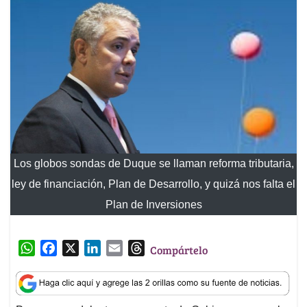
Los globos sondas de Duque se llaman reforma tributaria,
ley de financiación, Plan de Desarrollo, y quizá nos falta el
Plan de Inversiones
W
F
X
L
E
T
Compártelo
h
a
i
m
h
a
c
n
a
r
t
e
k
i
e