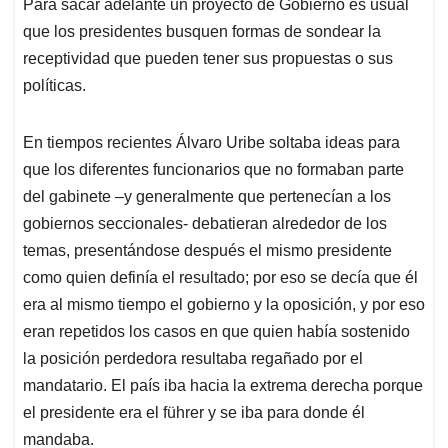
Para sacar adelante un proyecto de Gobierno es usual
s
b
e
l
a
que los presidentes busquen formas de sondear la
A
o
d
d
p
o
I
s
receptividad que pueden tener sus propuestas o sus
p
k
n
políticas.
En tiempos recientes Álvaro Uribe soltaba ideas para
que los diferentes funcionarios que no formaban parte
del gabinete –y generalmente que pertenecían a los
gobiernos seccionales- debatieran alrededor de los
temas, presentándose después el mismo presidente
como quien definía el resultado; por eso se decía que él
era al mismo tiempo el gobierno y la oposición, y por eso
eran repetidos los casos en que quien había sostenido
la posición perdedora resultaba regañado por el
mandatario. El país iba hacia la extrema derecha porque
el presidente era el führer y se iba para donde él
mandaba.