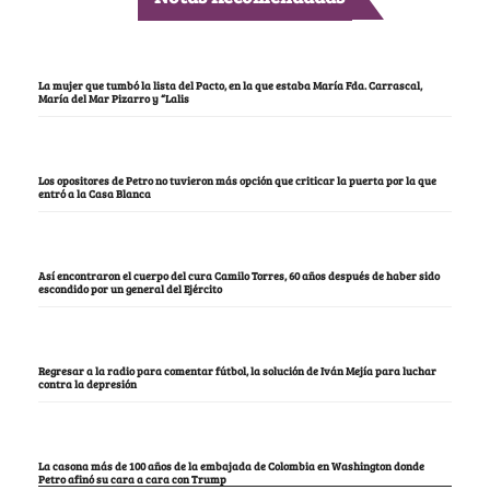
La mujer que tumbó la lista del Pacto, en la que estaba María Fda. Carrascal,
María del Mar Pizarro y “Lalis
Los opositores de Petro no tuvieron más opción que criticar la puerta por la que
entró a la Casa Blanca
Así encontraron el cuerpo del cura Camilo Torres, 60 años después de haber sido
escondido por un general del Ejército
Regresar a la radio para comentar fútbol, la solución de Iván Mejía para luchar
contra la depresión
La casona más de 100 años de la embajada de Colombia en Washington donde
Petro afinó su cara a cara con Trump