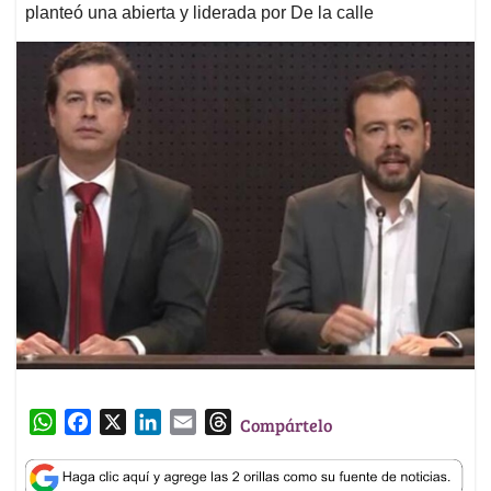
planteó una abierta y liderada por De la calle
W
F
X
L
E
T
Compártelo
h
a
i
m
h
a
c
n
a
r