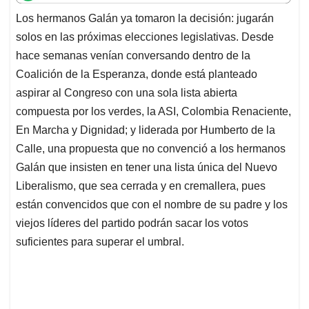
t
e
k
i
e
Los hermanos Galán ya tomaron la decisión: jugarán
s
b
e
l
a
solos en las próximas elecciones legislativas. Desde
A
o
d
d
p
o
I
s
hace semanas venían conversando dentro de la
p
k
n
Coalición de la Esperanza, donde está planteado
aspirar al Congreso con una sola lista abierta
compuesta por los verdes, la ASI, Colombia Renaciente,
En Marcha y Dignidad; y liderada por Humberto de la
Calle, una propuesta que no convenció a los hermanos
Galán que insisten en tener una lista única del Nuevo
Liberalismo, que sea cerrada y en cremallera, pues
están convencidos que con el nombre de su padre y los
viejos líderes del partido podrán sacar los votos
suficientes para superar el umbral.