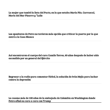
La mujer que tumbó la lista del Pacto, en la que estaba María Fda. Carrascal,
María del Mar Pizarro y “Lalis
Los opositores de Petro no tuvieron más opción que criticar la puerta por la que
entró a la Casa Blanca
Así encontraron el cuerpo del cura Camilo Torres, 60 años después de haber sido
escondido por un general del Ejército
Regresar a la radio para comentar fútbol, la solución de Iván Mejía para luchar
contra la depresión
La casona más de 100 años de la embajada de Colombia en Washington donde
Petro afinó su cara a cara con Trump