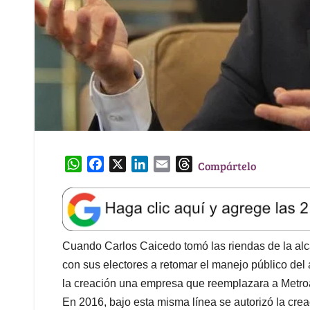
W
F
X
L
E
T
Compártelo
h
a
i
m
h
a
c
n
a
r
t
e
k
i
e
s
b
e
l
a
A
o
d
d
Cuando Carlos Caicedo tomó las riendas de la al
p
o
I
s
con sus electores a retomar el manejo público del
p
k
n
la creación una empresa q
ue reemplazara a Metro
En 2016, bajo esta misma línea se
autorizó la cre