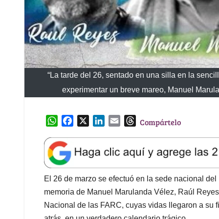
“La tarde del 26, sentado en una silla en la senc
experimentar un breve mareo, Manuel Marulan
W
F
X
L
E
T
Compártelo
h
a
i
m
h
a
c
n
a
r
t
e
k
i
e
s
b
e
l
a
A
o
d
d
El 26 de marzo se efectuó en la sede nacional del 
p
o
I
s
memoria de Manuel Marulanda Vélez, Raúl Reyes e 
p
k
n
Nacional de las FARC, cuyas vidas llegaron a su f
atrás, en un verdadero calendario trágico.