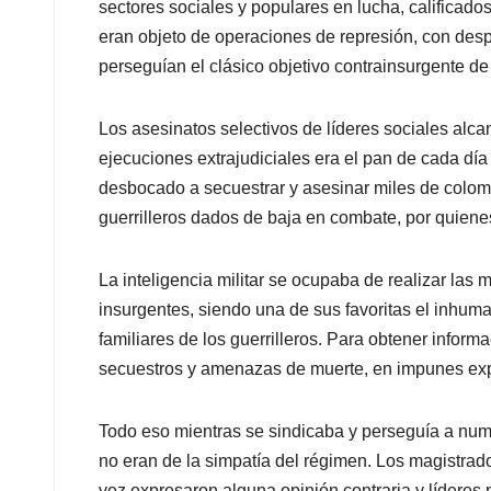
sectores sociales y populares en lucha, calificado
eran objeto de operaciones de represión, con des
perseguían el clásico objetivo contrainsurgente de
Los asesinatos selectivos de líderes sociales alca
ejecuciones extrajudiciales era el pan de cada día 
desbocado a secuestrar y asesinar miles de colo
guerrilleros dados de baja en combate, por quie
La inteligencia militar se ocupaba de realizar las
insurgentes, siendo una de sus favoritas el inhum
familiares de los guerrilleros. Para obtener inform
secuestros y amenazas de muerte, en impunes expe
Todo eso mientras se sindicaba y perseguía a nu
no eran de la simpatía del régimen. Los magistrado
vez expresaron alguna opinión contraria y líderes p