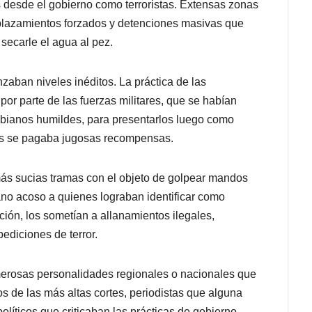
s desde el gobierno como terroristas. Extensas zonas
plazamientos forzados y detenciones masivas que
 secarle el agua al pez.
nzaban niveles inéditos. La práctica de las
por parte de las fuerzas militares, que se habían
mbianos humildes, para presentarlos luego como
nes se pagaba jugosas recompensas.
 más sucias tramas con el objeto de golpear mandos
ano acoso a quienes lograban identificar como
ación, los sometían a allanamientos ilegales,
diciones de terror.
merosas personalidades regionales o nacionales que
s de las más altas cortes, periodistas que alguna
olíticos que criticaban las prácticas de gobierno,