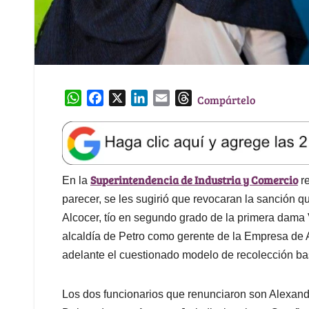
W
F
X
L
E
T
Compártelo
h
a
i
m
h
a
c
n
a
r
t
e
k
i
e
s
b
e
l
a
Superintendencia de Industria y Comercio
A
o
d
d
En la
re
p
o
I
s
parecer, se les sugirió que revocaran la sanción 
p
k
n
Alcocer, tío en segundo grado de la primera dama 
alcaldía de Petro como gerente de la Empresa de
adelante el cuestionado modelo de recolección ba
Los dos funcionarios que renunciaron son Alexa