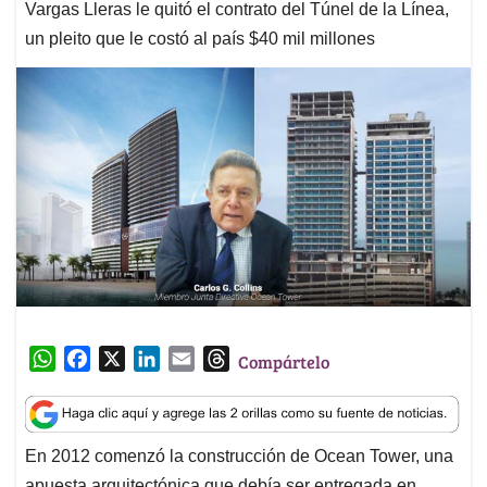
Vargas Lleras le quitó el contrato del Túnel de la Línea,
un pleito que le costó al país $40 mil millones
W
F
X
L
E
T
Compártelo
h
a
i
m
h
a
c
n
a
r
t
e
k
i
e
En 2012 comenzó la construcción de Ocean Tower, una
s
b
e
l
a
apuesta arquitectónica que debía ser entregada en