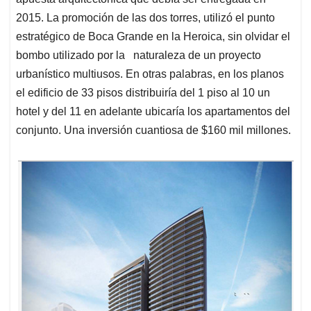
A
o
d
d
p
o
I
s
2015. La promoción de las dos torres, utilizó el punto
p
k
n
estratégico de Boca Grande en la Heroica, sin olvidar el
bombo utilizado por la naturaleza de un proyecto
urbanístico multiusos. En otras palabras, en los planos
el edificio de 33 pisos distribuiría del 1 piso al 10 un
hotel y del 11 en adelante ubicaría los apartamentos del
conjunto. Una inversión cuantiosa de $160 mil millones.