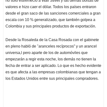
p
o
I
s
no solo estremeció a Wall Street y las demás bolsas de
p
k
n
valores e hizo caer el dólar. Todos los países entraron
desde el gran saco de las sanciones comerciales a gran
escala con 10 % generalizado, que también golpea a
Colombia y sus principales productos de exportación.
Desde la Rosaleda de la Casa Rosada con el gabinete
en pleno habló de "aranceles recíprocos” y un arancel
universa,l pero aparte de los de automóviles que
empezarán a regir esta noche, los demás no tienen la
fecha de entrar a ser aplicado. Lo que es hecho evidente
es que afecta a las empresas colombianas que tengan a
los Estados Unidos entre sus principales compradores.