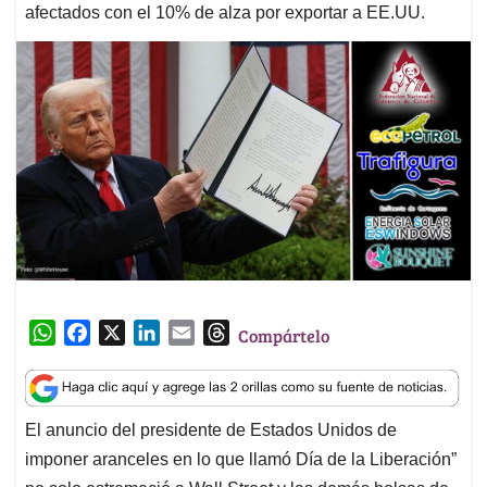
afectados con el 10% de alza por exportar a EE.UU.
W
F
X
L
E
T
Compártelo
h
a
i
m
h
a
c
n
a
r
t
e
k
i
e
El anuncio del presidente de Estados Unidos de
s
b
e
l
a
imponer aranceles en lo que llamó Día de la Liberación”
A
o
d
d