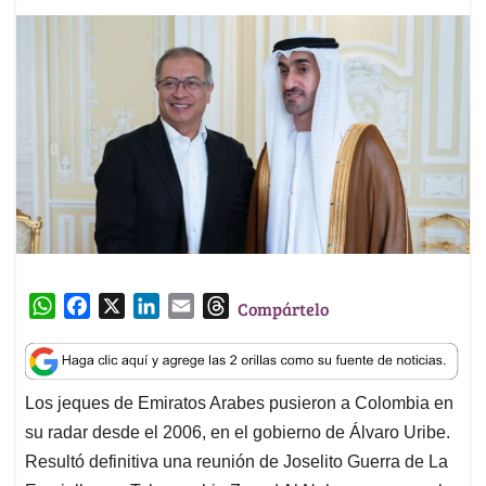
W
F
X
L
E
T
Compártelo
h
a
i
m
h
a
c
n
a
r
t
e
k
i
e
Los jeques de Emiratos Arabes pusieron a Colombia en
s
b
e
l
a
su radar desde el 2006, en el gobierno de Álvaro Uribe.
A
o
d
d
p
o
I
s
Resultó definitiva una reunión de Joselito Guerra de La