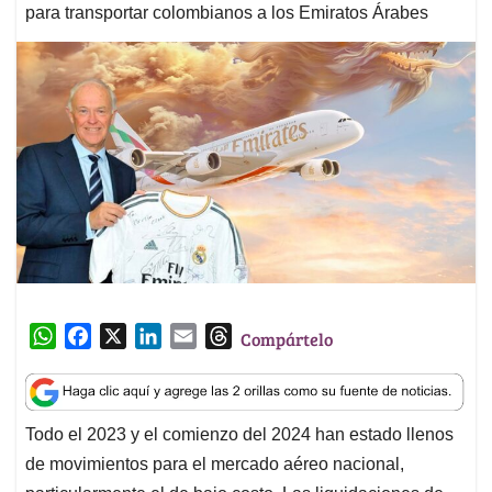
para transportar colombianos a los Emiratos Árabes
W
F
X
L
E
T
Compártelo
h
a
i
m
h
a
c
n
a
r
t
e
k
i
e
Todo el 2023 y el comienzo del 2024 han estado llenos
s
b
e
l
a
de movimientos para el mercado aéreo nacional,
A
o
d
d