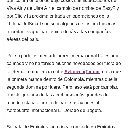
p
o
I
s
particularmente el de bajo costo. Las liquidaciones de
p
k
n
Viva Air y de Ultra Air, el cambio de nombre de EasyFly
por Clic y la próxima entrada en operaciones de la
chilena JetSmart son solo algunos de los hechos más
importantes que han tenido detrás a las compañías
aéreas del país.
Por su parte, el mercado aéreo internacional ha estado
calmado y no ha tenido muchas novedades por fuera de
Avianca y Latam
la eterna competencia entre
, en la que
la primera manda dentro de Colombia, mientras que la
segunda domina por fuera. Pero, eso está por cambiar,
puesto que una de las aerolíneas más grandes del
mundo estaría a punto de traer sus aviones al
Aeropuerto Internacional El Dorado de Bogotá.
Se trata de Emirates, aerolínea con sede en Emiratos