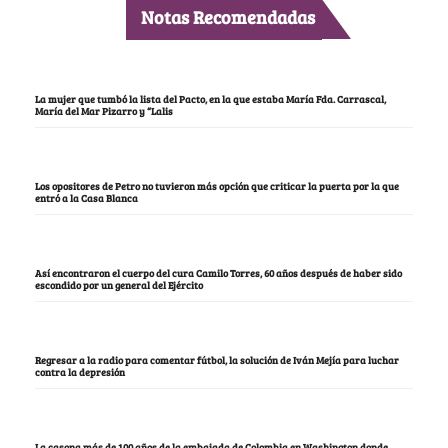
Notas Recomendadas
La mujer que tumbó la lista del Pacto, en la que estaba María Fda. Carrascal,
María del Mar Pizarro y “Lalis
Los opositores de Petro no tuvieron más opción que criticar la puerta por la que
entró a la Casa Blanca
Así encontraron el cuerpo del cura Camilo Torres, 60 años después de haber sido
escondido por un general del Ejército
Regresar a la radio para comentar fútbol, la solución de Iván Mejía para luchar
contra la depresión
La casona más de 100 años de la embajada de Colombia en Washington donde