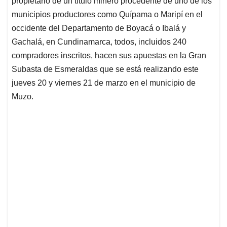
p
o
I
s
propietario de un título minero procedente de uno de los
p
k
n
municipios productores como Quípama o Maripí en el
occidente del Departamento de Boyacá o Ibalá y
Gachalá, en Cundinamarca, todos, incluidos 240
compradores inscritos, hacen sus apuestas en la Gran
Subasta de Esmeraldas que se está realizando este
jueves 20 y viernes 21 de marzo en el municipio de
Muzo.