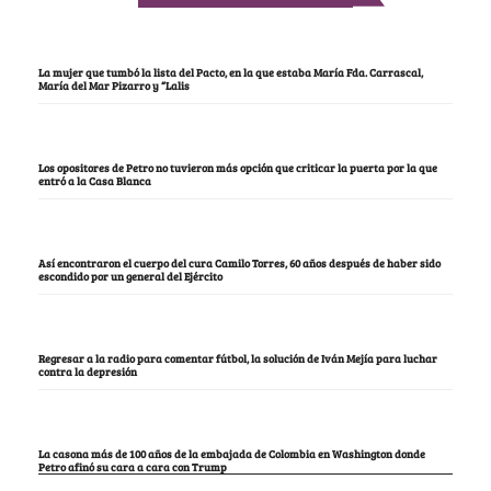
La mujer que tumbó la lista del Pacto, en la que estaba María Fda. Carrascal,
María del Mar Pizarro y “Lalis
Los opositores de Petro no tuvieron más opción que criticar la puerta por la que
entró a la Casa Blanca
Así encontraron el cuerpo del cura Camilo Torres, 60 años después de haber sido
escondido por un general del Ejército
Regresar a la radio para comentar fútbol, la solución de Iván Mejía para luchar
contra la depresión
La casona más de 100 años de la embajada de Colombia en Washington donde
Petro afinó su cara a cara con Trump