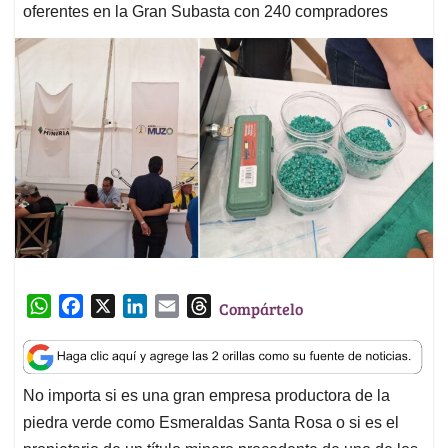
oferentes en la Gran Subasta con 240 compradores
W
F
X
L
E
T
Compártelo
h
a
i
m
h
a
c
n
a
r
t
e
k
i
e
No importa si es una gran empresa productora de la
s
b
e
l
a
piedra verde como Esmeraldas Santa Rosa o si es el
A
o
d
d