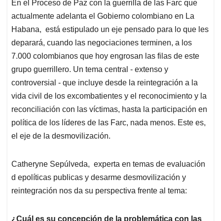
En el Proceso de Paz con la guerrilla de las Farc que
s
b
e
l
a
actualmente adelanta el Gobierno colombiano en La
A
o
d
d
p
o
I
s
Habana, está estipulado un eje pensado para lo que les
p
k
n
deparará, cuando las negociaciones terminen, a los
7.000 colombianos que hoy engrosan las filas de este
grupo guerrillero. Un tema central - extenso y
controversial - que incluye desde la reintegración a la
vida civil de los excombatientes y el reconocimiento y la
reconciliación con las víctimas, hasta la participación en
política de los líderes de las Farc, nada menos. Este es,
el eje de la desmovilización.
Catheryne Sepúlveda, experta en temas de evaluación
d epolíticas publicas y desarme desmovilización y
reintegración nos da su perspectiva frente al tema:
¿Cuál es su concepción de la problemática con las