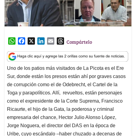
W
F
X
L
E
T
Compártelo
h
a
i
m
h
a
c
n
a
r
t
e
k
i
e
Uno de los patios más visitados de La Picota es el Ere
s
b
e
l
a
Sur, donde están los presos están ahí por graves casos
A
o
d
d
p
o
I
s
de corrupción como el de Odebrecht, el Cartel de la
p
k
n
Toga y parapolíticos. Allí, revueltos, están personajes
como el expresidente de la Corte Suprema, Francisco
Ricaurte, el hijo de la Gata, la poderosa y criminal
empresaria del chance, Hector Julio Alonso López,
Jorge Noguera, el director del DAS en la época de
Uribe, cuyo escándalo –haber chuzado a decenas de