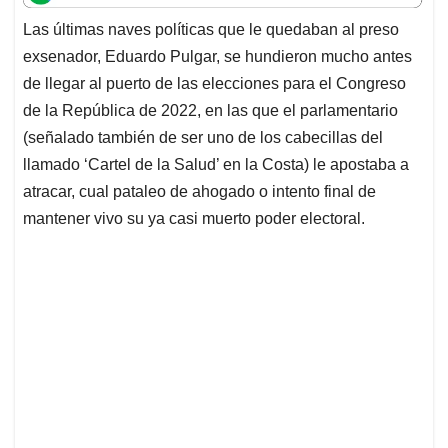
t
e
k
i
e
Las últimas naves políticas que le quedaban al preso
s
b
e
l
a
exsenador, Eduardo Pulgar, se hundieron mucho antes
A
o
d
d
p
o
I
s
de llegar al puerto de las elecciones para el Congreso
p
k
n
de la República de 2022, en las que el parlamentario
(señalado también de ser uno de los cabecillas del
llamado ‘Cartel de la Salud’ en la Costa) le apostaba a
atracar, cual pataleo de ahogado o intento final de
mantener vivo su ya casi muerto poder electoral.