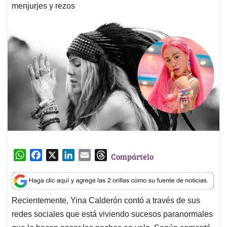
menjurjes y rezos
W
F
X
L
E
T
Compártelo
h
a
i
m
h
a
c
n
a
r
t
e
k
i
e
Recientemente, Yina Calderón contó a través de sus
s
b
e
l
a
redes sociales que está viviendo sucesos paranormales
A
o
d
d