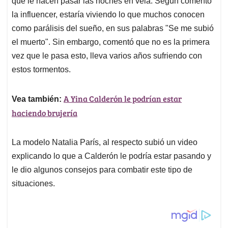
p
o
I
s
que le hacen pasar las noches en vela. Según comentó
p
k
n
la influencer, estaría viviendo lo que muchos conocen
como parálisis del sueño, en sus palabras "Se me subió
el muerto". Sin embargo, comentó que no es la primera
vez que le pasa esto, lleva varios años sufriendo con
estos tormentos.
A Yina Calderón le podrían estar
Vea también:
haciendo brujería
La modelo Natalia París, al respecto subió un video
explicando lo que a Calderón le podría estar pasando y
le dio algunos consejos para combatir este tipo de
situaciones.