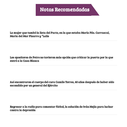
Notas Recomendadas
La mujer que tumbó la lista del Pacto, en la que estaba María Fda. Carrascal,
María del Mar Pizarro y “Lalis
Los opositores de Petro no tuvieron más opción que criticar la puerta por la que
entró a la Casa Blanca
Así encontraron el cuerpo del cura Camilo Torres, 60 años después de haber sido
escondido por un general del Ejército
Regresar a la radio para comentar fútbol, la solución de Iván Mejía para luchar
contra la depresión