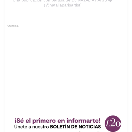
(@nataliaparisartist)
Anuncios.