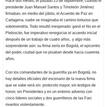
Hace dos meses, el pasado 23 de septiembre, cuando el
s
b
e
l
a
presidente Juan Manuel Santos y Timoleón Jiménez
A
o
d
d
p
o
I
s
firmaban, en medio del júbilo, el Acuerdo de Paz en
p
k
n
Cartagena, nadie se imaginaba el camino tortuoso que
sobrevendría. Todo resultó inesperado: ganó el No en el
Plebiscito, fue imperativo renegociar el acuerdo inicial
después de un trabajo de cuatro años, y algo más
sorprendente aún: su firma sería en Bogotá, el epicentro
del poder, ciudad que no pisaban desde hacia cuarenta
años.
Con los comandantes de la guerrilla ya en Bogotá, no
hay detalles oficiales del escenario de la nueva firma
que se sabe será sin protocolo mayor, sin testigos de
honor, sin Presidentes y en un entorno adverso con
cinco lideres sociales y dos guerrilleros de las Farc
muertos violentamente.