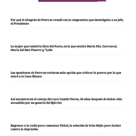
Por qué el abogado de Petro se reunió con la congresista que investigaba a su jefe,
el Presidente
La mujer que tumbó la lista del Pacto, en la que estaba María Fda. Carrascal,
María del Mar Pizarro y “Lalis
Los opositores de Petro no tuvieron más opción que criticar la puerta por la que
entró a la Casa Blanca
Así encontraron el cuerpo del cura Camilo Torres, 60 años después de haber sido
escondido por un general del Ejército
Regresar a la radio para comentar fútbol, la solución de Iván Mejía para luchar
contra la depresión