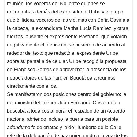
t
e
k
i
e
reunión, los voceros del No, entre quienes se
s
b
e
l
a
encontraba además del expresidente Uribe y el grupo
A
o
d
d
que él lidera, voceros de las víctimas con Sofía Gaviria a
p
o
I
s
la cabeza, la excandidata Martha Lucía Ramírez y otras
p
k
n
fuerzas -ausente el expresidente Pastrana- que votaron
negativamente el plebiscito, se pusieron de acuerdo al
rededor del texto que redactó el expresidente Uribe
sobre su pantalla de celular. Uribe recogió la propuesta
de Francisco Santos de aprovechar la presencia de los
negociadores de las Farc en Bogotá para reunirse
directamente con ellos.
Se manifestaron dos posiciones dentro del gobierno: la
del ministro del Interior, Juan Fernando Cristo, quien
buscaba a toda costa lograr el respaldo de un Acuerdo
nacional abriendo incluso la puerta para un posible
adendum
o fe de erratas y la de Humberto de la Calle,
jefe de la delegación de paz quien unido a la voz de los