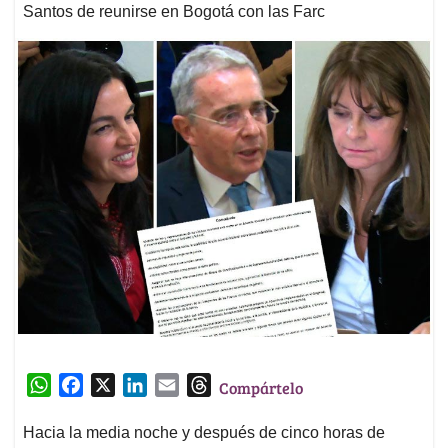
Santos de reunirse en Bogotá con las Farc
W
F
X
L
E
T
Compártelo
h
a
i
m
h
a
c
n
a
r
Hacia la media noche y después de cinco horas de