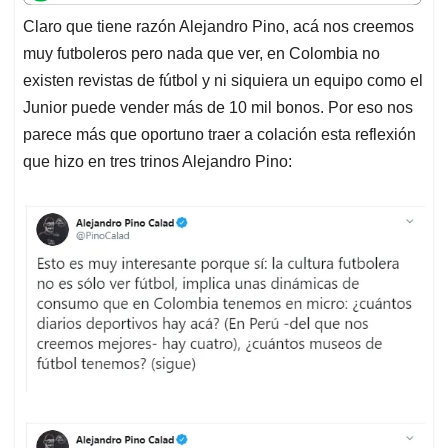
t
e
k
i
e
Claro que tiene razón Alejandro Pino, acá nos creemos
s
b
e
l
a
muy futboleros pero nada que ver, en Colombia no
A
o
d
d
p
o
I
s
existen revistas de fútbol y ni siquiera un equipo como el
p
k
n
Junior puede vender más de 10 mil bonos. Por eso nos
parece más que oportuno traer a colación esta reflexión
que hizo en tres trinos Alejandro Pino: