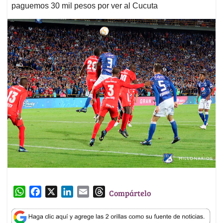
paguemos 30 mil pesos por ver al Cucuta
W
F
X
L
E
T
Compártelo
h
a
i
m
h
a
c
n
a
r