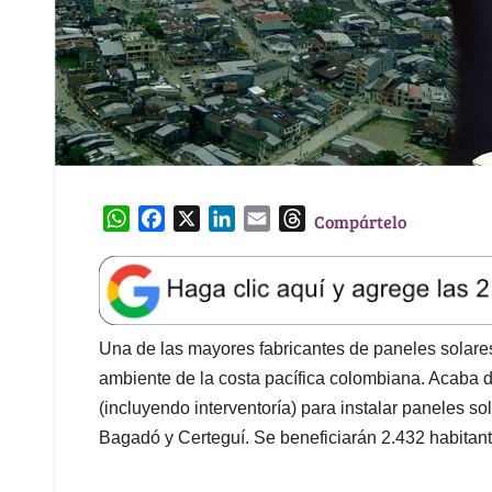
W
F
X
L
E
T
Compártelo
h
a
i
m
h
a
c
n
a
r
t
e
k
i
e
s
b
e
l
a
A
o
d
d
Una de las mayores fabricantes de paneles solares 
p
o
I
s
ambiente de la costa pacífica colombiana. Acaba d
p
k
n
(incluyendo interventoría) para instalar paneles 
Bagadó y Certeguí. Se beneficiarán 2.432 habitant