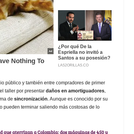
cio público y también entre compradores de primer
l taller por presentar
daños en amortiguadores
,
tema de
sincronización
. Aunque es conocido por su
co pueden terminar saliendo más costosas de lo
ld que aterrizan a Colombia; dos máquinas de 450 y