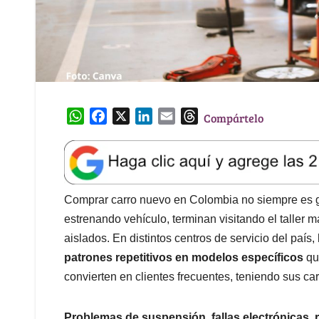
W
F
X
L
E
T
Compártelo
h
a
i
m
h
a
c
n
a
r
t
e
k
i
e
s
b
e
l
a
A
o
d
d
Comprar carro nuevo en Colombia no siempre es ga
p
o
I
s
estrenando vehículo, terminan visitando el taller 
p
k
n
aislados. En distintos centros de servicio del paí
patrones repetitivos en modelos específicos
qu
convierten en clientes frecuentes, teniendo sus ca
Problemas de suspensión, fallas electrónicas,