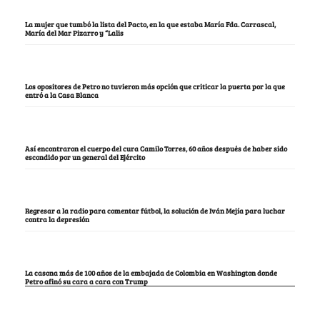
La mujer que tumbó la lista del Pacto, en la que estaba María Fda. Carrascal,
María del Mar Pizarro y “Lalis
Los opositores de Petro no tuvieron más opción que criticar la puerta por la que
entró a la Casa Blanca
Así encontraron el cuerpo del cura Camilo Torres, 60 años después de haber sido
escondido por un general del Ejército
Regresar a la radio para comentar fútbol, la solución de Iván Mejía para luchar
contra la depresión
La casona más de 100 años de la embajada de Colombia en Washington donde
Petro afinó su cara a cara con Trump