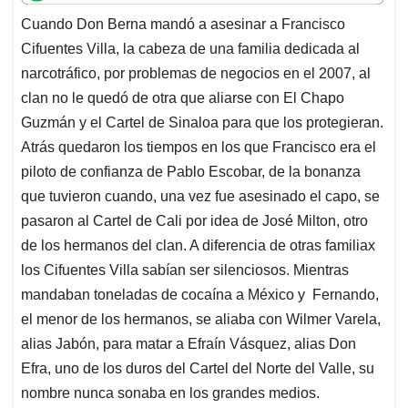
t
e
k
i
e
Cuando Don Berna mandó a asesinar a Francisco
s
b
e
l
a
Cifuentes Villa, la cabeza de una familia dedicada al
A
o
d
d
p
o
I
s
narcotráfico, por problemas de negocios en el 2007, al
p
k
n
clan no le quedó de otra que aliarse con El Chapo
Guzmán y el Cartel de Sinaloa para que los protegieran.
Atrás quedaron los tiempos en los que Francisco era el
piloto de confianza de Pablo Escobar, de la bonanza
que tuvieron cuando, una vez fue asesinado el capo, se
pasaron al Cartel de Cali por idea de José Milton, otro
de los hermanos del clan. A diferencia de otras familiax
los Cifuentes Villa sabían ser silenciosos. Mientras
mandaban toneladas de cocaína a México y Fernando,
el menor de los hermanos, se aliaba con Wilmer Varela,
alias Jabón, para matar a Efraín Vásquez, alias Don
Efra, uno de los duros del Cartel del Norte del Valle, su
nombre nunca sonaba en los grandes medios.