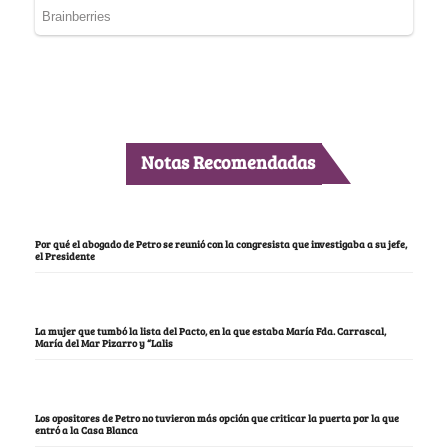
Notas Recomendadas
Por qué el abogado de Petro se reunió con la congresista que investigaba a su jefe,
el Presidente
La mujer que tumbó la lista del Pacto, en la que estaba María Fda. Carrascal,
María del Mar Pizarro y “Lalis
Los opositores de Petro no tuvieron más opción que criticar la puerta por la que
entró a la Casa Blanca