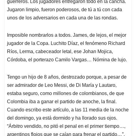
p
o
I
s
guerreros. Los jugadores entregaron todo en la cancha.
p
k
n
Jugaron limpio, fueron poderosos, de tú a tú con cada
unos de los adversarios en cada una de las rondas.
Imposible nombrarlos a todos. James, de lejos, el mejor
jugador de la Copa. Luchito Díaz, el fenómeno Richard
Ríos, Lerma, cabeceador letal, ese Johan Mojica,
Córdoba, el porterazo Camilo Vargas… Nómina de lujo.
Tengo un hijo de 8 años, destrozado porque, a pesar de
ser admirador de Leo Messi, de Di María y Lautaro,
estaba seguro, como millones de colombianos, de que
Colombia iba a ganar el partido de anoche, la final.
Cuando escribo este artículo, a las 11 media de la noche
del domingo, ya está dormido y ha llorado sus ojos.
“Árbitro vendido, no pitó el penal en el primer tiempo…,
argentinos flojos que se caían para frenar el partido…”.