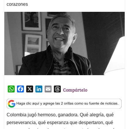
corazones
W
F
X
L
E
T
Compártelo
h
a
i
m
h
a
c
n
a
r
t
e
k
i
e
Colombia jugó hermoso, ganadora. Qué alegría, qué
s
b
e
l
a
perseverancia, qué esperanza que despertaron, qué
A
o
d
d