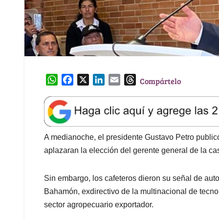
W
F
X
L
E
T
Compártelo
h
a
i
m
h
a
c
n
a
r
t
e
k
i
e
s
b
e
l
a
A
o
d
d
A medianoche, el presidente Gustavo Petro publicó
p
o
I
s
aplazaran la elección del gerente general de la ca
p
k
n
Sin embargo, los cafeteros dieron su señal de au
Bahamón, exdirectivo de la multinacional de tecno
sector agropecuario exportador.