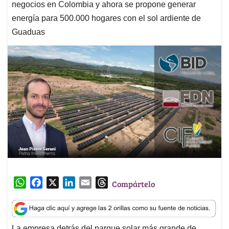
negocios en Colombia y ahora se propone generar
energía para 500.000 hogares con el sol ardiente de
Guaduas
W
F
X
L
E
T
Compártelo
h
a
i
m
h
a
c
n
a
r
t
e
k
i
e
La empresa detrás del parque solar más grande de