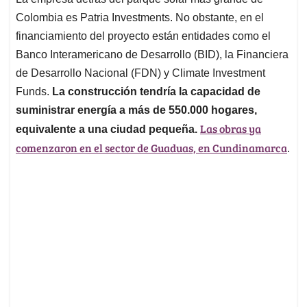
s
b
e
l
a
Colombia es Patria Investments. No obstante, en el
A
o
d
d
p
o
I
s
financiamiento del proyecto están entidades como el
p
k
n
Banco Interamericano de Desarrollo (BID), la Financiera
de Desarrollo Nacional (FDN) y Climate Investment
Funds.
La construcción tendría la capacidad de
suministrar energía a más de 550.000 hogares,
Las obras ya
equivalente a una ciudad pequeña.
comenzaron en el sector de Guaduas, en Cundinamarca
.