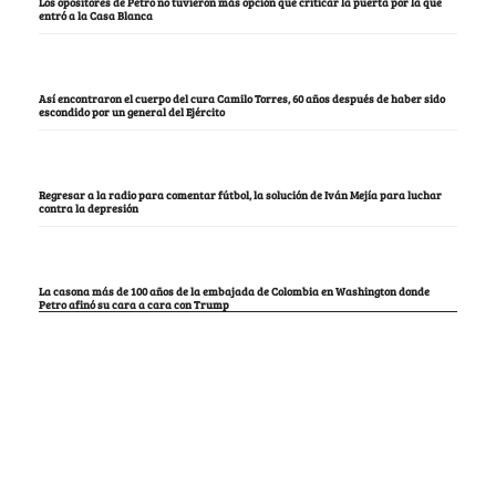
Los opositores de Petro no tuvieron más opción que criticar la puerta por la que
entró a la Casa Blanca
Así encontraron el cuerpo del cura Camilo Torres, 60 años después de haber sido
escondido por un general del Ejército
Regresar a la radio para comentar fútbol, la solución de Iván Mejía para luchar
contra la depresión
La casona más de 100 años de la embajada de Colombia en Washington donde
Petro afinó su cara a cara con Trump