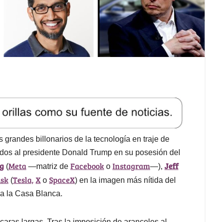
grandes billonarios de la tecnología en traje de
dos al presidente Donald Trump en su posesión del
g
Meta
Facebook
Instagram
Jeff
(
—matriz de
o
—),
usk
Tesla,
X
SpaceX
(
o
) en la imagen más nítida del
 a la Casa Blanca.
caras largas. Tras la imposición de aranceles al