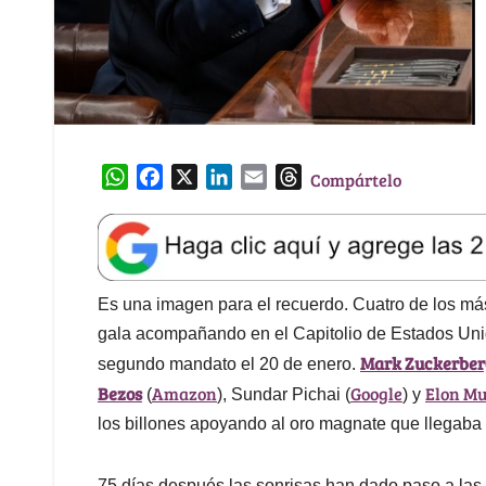
W
F
X
L
E
T
Compártelo
h
a
i
m
h
a
c
n
a
r
t
e
k
i
e
s
b
e
l
a
A
o
d
d
Es una imagen para el recuerdo. Cuatro de los más 
p
o
I
s
gala acompañando en el Capitolio de Estados Uni
p
k
n
Mark Zuckerber
segundo mandato el 20 de enero.
Bezos
Amazon
Google
Elon M
(
), Sundar Pichai (
) y
los billones apoyando al oro magnate que llegaba
75 días después las sonrisas han dado paso a las 