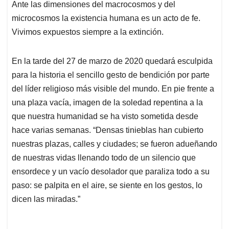
Ante las dimensiones del macrocosmos y del
s
b
e
l
a
microcosmos la existencia humana es un acto de fe.
A
o
d
d
p
o
I
s
Vivimos expuestos siempre a la extinción.
p
k
n
En la tarde del 27 de marzo de 2020 quedará esculpida
para la historia el sencillo gesto de bendición por parte
del líder religioso más visible del mundo. En pie frente a
una plaza vacía, imagen de la soledad repentina a la
que nuestra humanidad se ha visto sometida desde
hace varias semanas. “Densas tinieblas han cubierto
nuestras plazas, calles y ciudades; se fueron adueñando
de nuestras vidas llenando todo de un silencio que
ensordece y un vacío desolador que paraliza todo a su
paso: se palpita en el aire, se siente en los gestos, lo
dicen las miradas.”