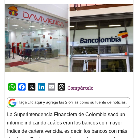
W
F
X
L
E
T
Compártelo
h
a
i
m
h
a
c
n
a
r
t
e
k
i
e
La Superintendencia Financiera de Colombia sacó un
s
b
e
l
a
informe indicando cuáles eran los bancos con mayor
A
o
d
d
p
o
I
s
índice de cartera vencida, es decir, los bancos con más