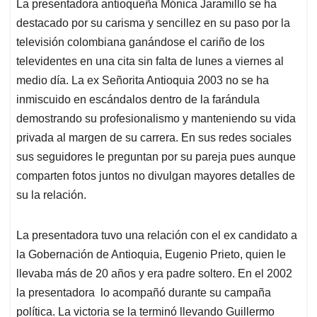
La presentadora antioqueña Mónica Jaramillo se ha
s
b
e
l
a
destacado por su carisma y sencillez en su paso por la
A
o
d
d
p
o
I
s
televisión colombiana ganándose el cariño de los
p
k
n
televidentes en una cita sin falta de lunes a viernes al
medio día. La ex Señorita Antioquia 2003 no se ha
inmiscuido en escándalos dentro de la farándula
demostrando su profesionalismo y manteniendo su vida
privada al margen de su carrera. En sus redes sociales
sus seguidores le preguntan por su pareja pues aunque
comparten fotos juntos no divulgan mayores detalles de
su la relación.
La presentadora tuvo una relación con el ex candidato a
la Gobernación de Antioquia, Eugenio Prieto, quien le
llevaba más de 20 años y era padre soltero. En el 2002
la presentadora lo acompañó durante su campaña
política. La victoria se la terminó llevando Guillermo