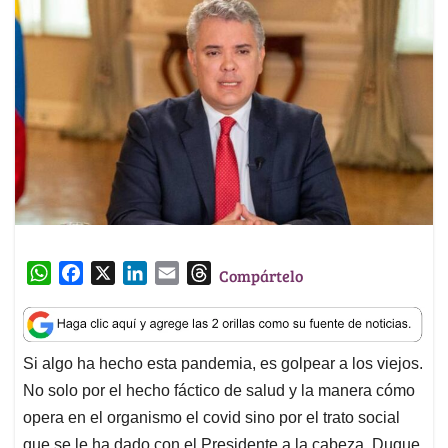
W
F
X
L
E
T
Compártelo
h
a
i
m
h
a
c
n
a
r
t
e
k
i
e
Si algo ha hecho esta pandemia, es golpear a los viejos.
s
b
e
l
a
No solo por el hecho fáctico de salud y la manera cómo
A
o
d
d
p
o
I
s
opera en el organismo el covid sino por el trato social
p
k
n
que se le ha dado con el Presidente a la cabeza. Duque