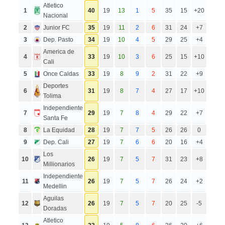
Atletico
1
40
19
13
1
5
35
15
+20
Nacional
2
Junior FC
35
19
11
2
6
31
24
+7
3
Dep. Pasto
34
19
10
4
5
29
25
+4
America de
4
33
19
10
3
6
25
15
+10
Cali
5
Once Caldas
33
19
8
9
2
31
22
+9
Deportes
6
31
19
8
7
4
27
17
+10
Tolima
Independiente
7
29
19
7
8
4
29
22
+7
Santa Fe
8
La Equidad
28
19
7
7
5
26
26
0
9
Dep. Cali
27
19
7
6
6
20
16
+4
Los
10
26
19
7
5
7
31
23
+8
Millionarios
Independiente
11
26
19
7
5
7
26
24
+2
Medellin
Aguilas
12
26
19
7
5
7
20
25
-5
Doradas
Atletico