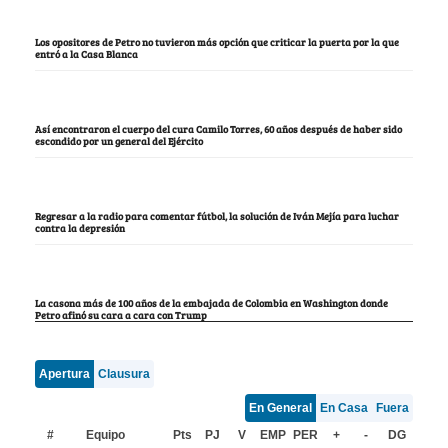
Los opositores de Petro no tuvieron más opción que criticar la puerta por la que
entró a la Casa Blanca
Así encontraron el cuerpo del cura Camilo Torres, 60 años después de haber sido
escondido por un general del Ejército
Regresar a la radio para comentar fútbol, la solución de Iván Mejía para luchar
contra la depresión
La casona más de 100 años de la embajada de Colombia en Washington donde
Petro afinó su cara a cara con Trump
Apertura
Clausura
En General
En Casa
Fuera
#
Equipo
Pts
PJ
V
EMP
PER
+
-
DG