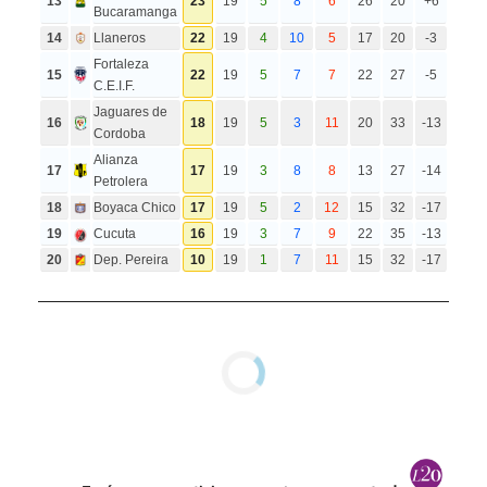
13
23
19
5
8
6
26
20
+6
Bucaramanga
14
Llaneros
22
19
4
10
5
17
20
-3
Fortaleza
15
22
19
5
7
7
22
27
-5
C.E.I.F.
Jaguares de
16
18
19
5
3
11
20
33
-13
Cordoba
Alianza
17
17
19
3
8
8
13
27
-14
Petrolera
18
Boyaca Chico
17
19
5
2
12
15
32
-17
19
Cucuta
16
19
3
7
9
22
35
-13
20
Dep. Pereira
10
19
1
7
11
15
32
-17