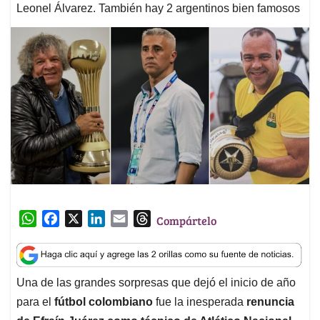
Leonel Álvarez. También hay 2 argentinos bien famosos
W
F
X
L
E
T
Compártelo
h
a
i
m
h
a
c
n
a
r
t
e
k
i
e
Una de las grandes sorpresas que dejó el inicio de año
s
b
e
l
a
para el
fútbol colombiano
fue la inesperada
renuncia
A
o
d
d