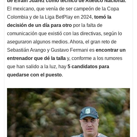
p
o
I
s
de Efraín Juárez como técnico de Atlético Nacional.
p
k
n
El mexicano, que venía de ser campeón de la Copa
Colombia y de la Liga BetPlay en 2024,
tomó la
decisión de un día para otro
por la falta de
comunicación que existió con las directivas, según lo
aseguraron algunos medios. Ahora, el gran reto de
Sebastián Arango y Gustavo Fermani es
encontrar un
entrenador que dé la talla
y, conforme a los rumores
que han salido a la luz, hay
5 candidatos para
quedarse con el puesto
.