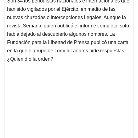
Son 34 los periodistas nacionales e internacionales que
s
b
e
l
a
han sido vigilados por el Ejército, en medio de las
A
o
d
d
p
o
I
s
nuevas chuzadas o intercepciones ilegales. Aunque la
p
k
n
revista Semana, quien publicó el informe completo, solo
había dejado al descubierto algunos nombres. La
Fundación para la Libertad de Prensa publicó una carta
en la que el grupo de comunicadores pide respuestas:
¿Quién dio la orden?