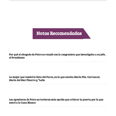
Notas Recomendadas
Por qué el abogado de Petro se reunió con la congresista que investigaba a su jefe,
el Presidente
La mujer que tumbó la lista del Pacto, en la que estaba María Fda. Carrascal,
María del Mar Pizarro y “Lalis
Los opositores de Petro no tuvieron más opción que criticar la puerta por la que
entró a la Casa Blanca