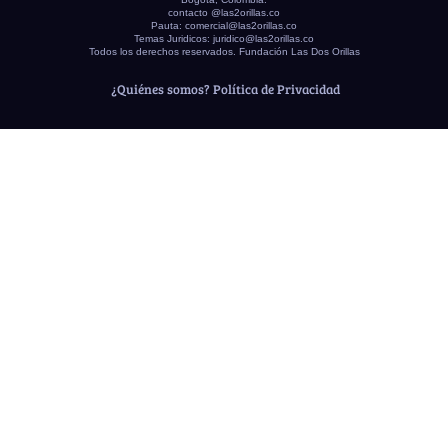
contacto @las2orillas.co
Pauta:
comercial@las2orillas.co
Temas Juridicos:
juridico@las2orillas.co
Todos los derechos reservados. Fundación Las Dos Orillas
¿Quiénes somos?
Política de Privacidad