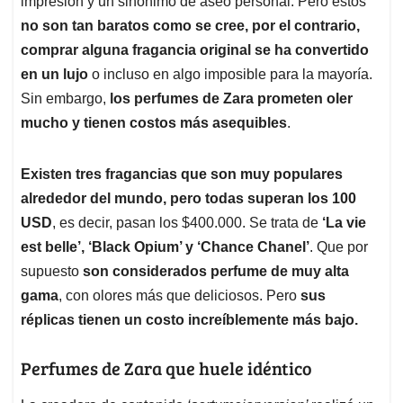
p
o
I
s
impresión y un sinónimo de aseo personal. Pero estos
p
k
n
no son tan baratos como se cree, por el contrario,
comprar alguna fragancia original se ha convertido
en un lujo
o incluso en algo imposible para la mayoría.
Sin embargo,
los perfumes de Zara prometen oler
mucho y tienen costos más asequibles
.
Existen tres fragancias que son muy populares
alrededor del mundo, pero todas superan los 100
USD
, es decir, pasan los $400.000. Se trata de
‘La vie
est belle’, ‘Black Opium’ y ‘Chance Chanel’
. Que por
supuesto
son considerados perfume de muy alta
gama
, con olores más que deliciosos. Pero
sus
réplicas tienen un costo increíblemente más bajo.
Perfumes de Zara que huele idéntico