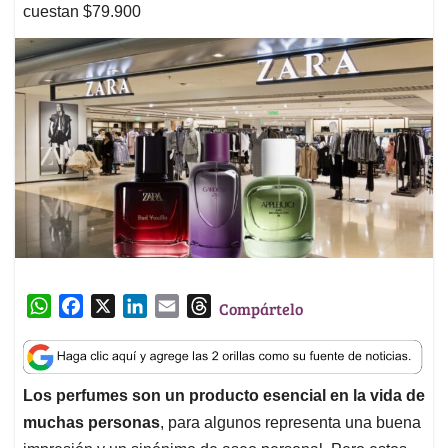
cuestan $79.900
W
F
X
L
E
T
Compártelo
h
a
i
m
h
a
c
n
a
r
t
e
k
i
e
Los perfumes son un producto esencial en la vida de
s
b
e
l
a
muchas personas
, para algunos representa una buena
A
o
d
d