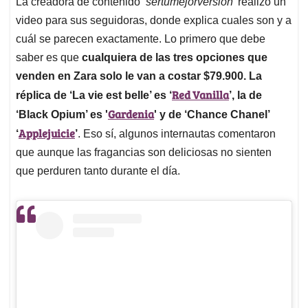
La creadora de contenido
‘sertumejorversion’
realizó un
video para sus seguidoras, donde explica cuales son y a
cuál se parecen exactamente. Lo primero que debe
saber es que
cualquiera de las tres opciones que
venden en Zara solo le van a costar $79.900. La
Red Vanilla
réplica de ‘La vie est belle’ es ‘
’, la de
Gardenia
‘Black Opium’ es '
' y de ‘Chance Chanel’
Applejuicie
‘
’
. Eso sí, algunos internautas comentaron
que aunque las fragancias son deliciosas no sienten
que perduren tanto durante el día.