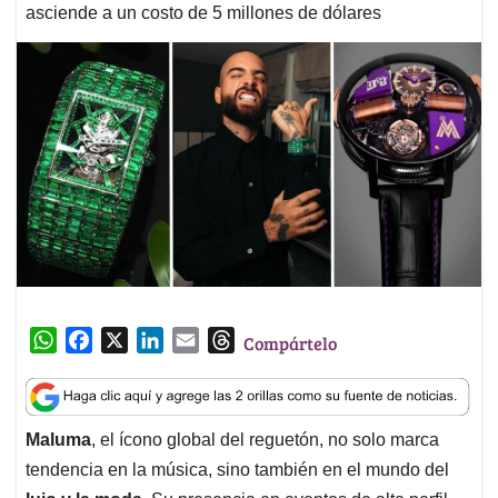
asciende a un costo de 5 millones de dólares
W
F
X
L
E
T
Compártelo
h
a
i
m
h
a
c
n
a
r
t
e
k
i
e
Maluma
, el ícono global del reguetón, no solo marca
s
b
e
l
a
tendencia en la música, sino también en el mundo del
A
o
d
d