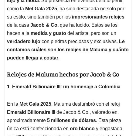
p
o
I
s
lujo y la moda
. Su presencia en eventos de alto perfil,
p
k
n
como la
Met Gala 2025
, ha sido destacada no solo por
su estilo, sino también por los
impresionantes relojes
de la casa
Jacob & Co.
que ha lucido. Estos se los
hacen a la
medida y gusto
del artista, pero son un
verdadero lujo
con piedras preciosas y exclusivas.
Le
contamos cuáles son los relojes de Maluma y cuánto
pueden llegar a costar
.
Relojes de Maluma hechos por Jacob & Co
1. Emerald Billionaire III: un homenaje a Colombia
En la
Met Gala 2025
, Maluma deslumbró con el reloj
Emerald Billionaire III
de Jacob & Co., valorado en
aproximadamente
5 millones de dólares
. Esta pieza
única está confeccionada en
oro blanco
y engastada