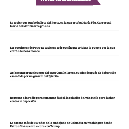
La mujer que tumbó la lista del Pacto, en la que estaba María Fda. Carrascal,
María del Mar Pizarro y “Lalis
Los opositores de Petro no tuvieron más opción que criticar la puerta por la que
entró a la Casa Blanca
Así encontraron el cuerpo del cura Camilo Torres, 60 años después de haber sido
escondido por un general del Ejército
Regresar a la radio para comentar fútbol, la solución de Iván Mejía para luchar
contra la depresión
La casona más de 100 años de la embajada de Colombia en Washington donde
Petro afinó su cara a cara con Trump